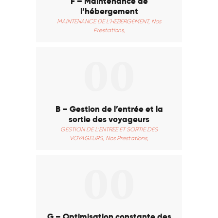
F – Maintenance de
l’hébergement
MAINTENANCE DE L’HEBERGEMENT,
Nos
Prestations,
00
B – Gestion de l’entrée et la
sortie des voyageurs
GESTION DE L’ENTREE ET SORTIE DES
VOYAGEURS,
Nos Prestations,
00
G – Optimisation constante des