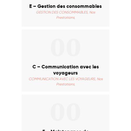
Contact
E – Gestion des consommables
Français
GESTION DES CONSOMMABLES,
Nos
Prestations,
00
C – Communication avec les
voyageurs
COMMUNICATION AVEC LES VOYAGEURS,
Nos
Prestations,
00