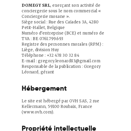
Contact
DOMEGY SRL
, exerçant son activité de
conciergerie sous le nom commercial «
Français
Conciergerie mosane ».
Siège social : Rue des Caïades 3A, 4280
Petit-Hallet, Belgique
Numéro d’entreprise (BCE) et numéro de
TVA : BE 0761.799.693
Registre des personnes morales (RPM) :
Liège, division Huy
Téléphone : +32 478 30 32 84
E-mail : gregory.leonard83@gmail.com
Responsable de la publication : Gregory
Léonard, gérant
Hébergement
Le site est hébergé par OVH SAS, 2 rue
Kellermann, 59100 Roubaix, France
(www.ovh.com).
Propriété intellectuelle