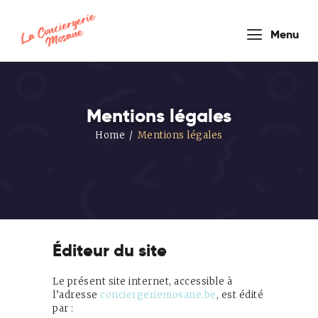
conciergerie
Menu
mosane
Mentions légales
Home
Mentions légales
HOUSEKEEPER COMPANY
Accueil
Nos
Formules
Éditeur du site
Prestations
de service
Le présent site internet, accessible à
l’adresse
conciergeriemosane.be
, est édité
Blog
par :