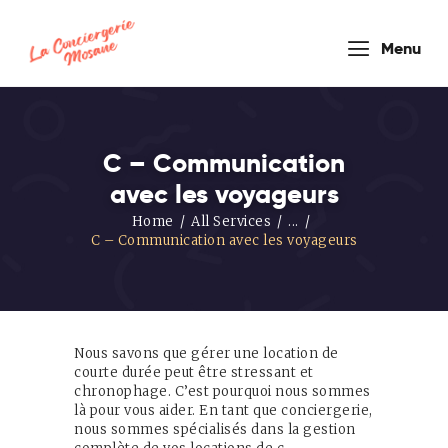
conciergerie
Menu
mosane
C – Communication
avec les voyageurs
HOUSEKEEPER COMPANY
Home
All Services
...
C – Communication avec les voyageurs
Accueil
Nos
Formules
Nous savons que gérer une location de
Prestations
courte durée peut être stressant et
de service
chronophage. C’est pourquoi nous sommes
là pour vous aider. En tant que conciergerie,
Blog
nous sommes spécialisés dans la gestion