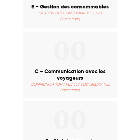
Contact
E – Gestion des consommables
Français
GESTION DES CONSOMMABLES,
Nos
Prestations,
00
C – Communication avec les
voyageurs
COMMUNICATION AVEC LES VOYAGEURS,
Nos
Prestations,
00