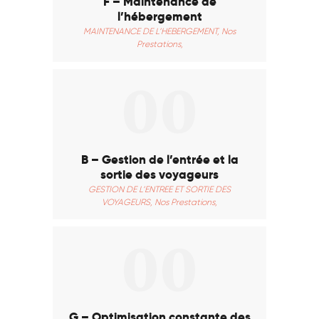
F – Maintenance de
l’hébergement
MAINTENANCE DE L’HEBERGEMENT,
Nos
Prestations,
00
B – Gestion de l’entrée et la
sortie des voyageurs
GESTION DE L’ENTREE ET SORTIE DES
VOYAGEURS,
Nos Prestations,
00
G – Optimisation constante des