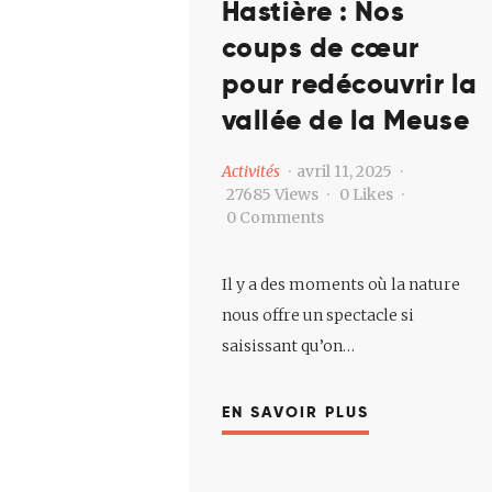
Hastière : Nos
coups de cœur
pour redécouvrir la
vallée de la Meuse
Activités
avril 11, 2025
27685
Views
0
Likes
0
Comments
Il y a des moments où la nature
nous offre un spectacle si
saisissant qu’on…
EN SAVOIR PLUS