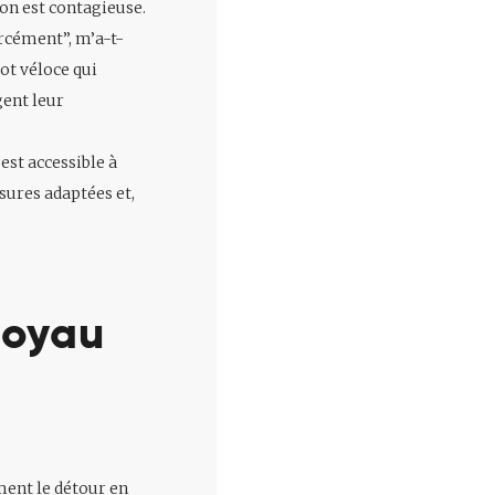
ion est contagieuse.
orcément”, m’a-t-
ot véloce qui
gent leur
est accessible à
sures adaptées et,
joyau
ment le détour en