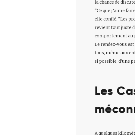
la chance de discut
“Ce que j’aime fair
elle confié. “Les p
revient tout juste d
comportement au 
Le rendez-vous est 
tous, même aux enf
si possible, d’une p
Les Ca
mécon
À quelques kilomètr