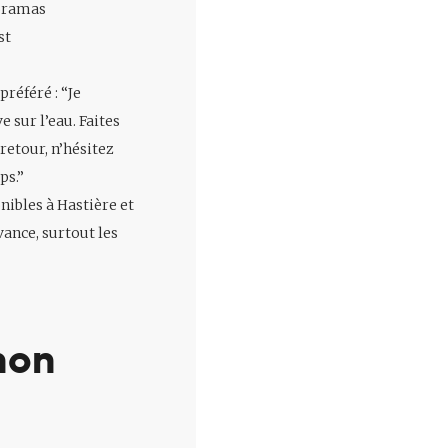
noramas
st
préféré : “Je
e sur l’eau. Faites
retour, n’hésitez
ps.”
nibles à Hastière et
ance, surtout les
non