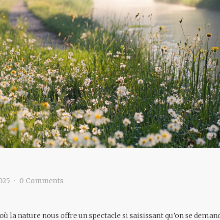
2025
0
Comments
où la nature nous offre un spectacle si saisissant qu’on se dem