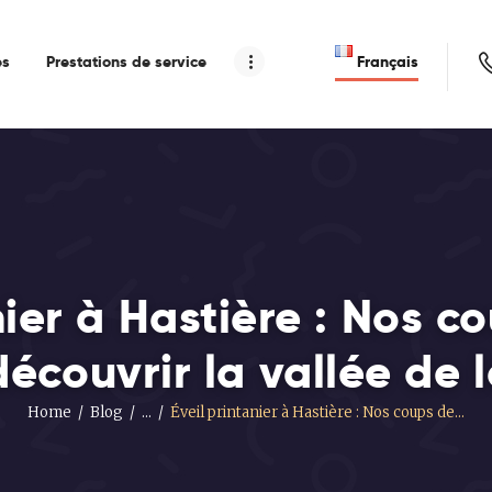
es
Prestations de service
Français
nier à Hastière : Nos 
découvrir la vallée de 
Home
Blog
...
Éveil printanier à Hastière : Nos coups de...