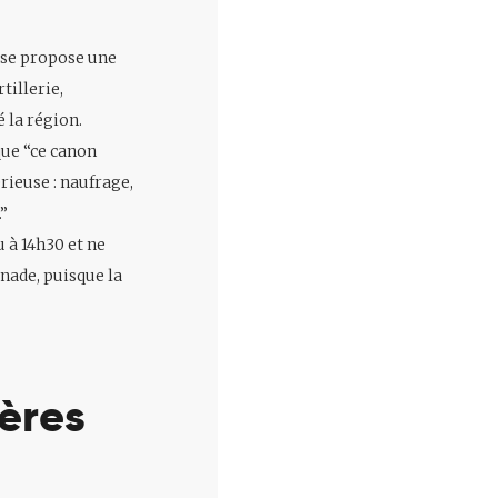
use propose une
tillerie,
 la région.
que “ce canon
rieuse : naufrage,
”
u à 14h30 et ne
nade, puisque la
ières