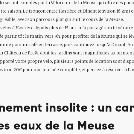
lo seront comblés par la Véloroute de la Meuse qui offre des pa
tte saison. Le tronçon entre Hastière et Dinant (environ 16 km) e
réable, avec son parcours plat qui suit le cours de la Meuse.
 vélos à Hastière depuis plus de 15 ans, m’a partagé son itinéraire 
e partir tôt le matin, vers 9h, pour profiter de la brume qui se lèv
me pour un café en terrasse, puis continuez jusqu’à Dinant. Au 
au Château de Freÿr dont les jardins sont magnifiques au printem
apporté votre propre vélo, plusieurs points de location sont dispo
iron 20€ pour une journée complète, et pensez à réserver à l’av
nement insolite : un ca
des eaux de la Meuse