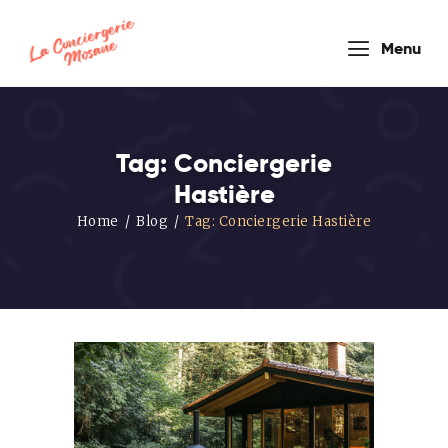
conciergerie
Menu
mosane
Tag: Conciergerie
Hastière
HOUSEKEEPER COMPANY
Home
Blog
Tag: Conciergerie Hastière
Accueil
Nos
Formules
Prestations
de service
Blog