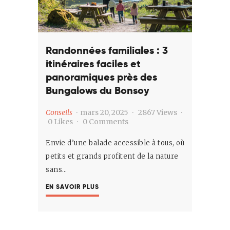
Contact
Français
Randonnées familiales : 3
itinéraires faciles et
panoramiques près des
Bungalows du Bonsoy
Conseils
mars 20, 2025
2867
Views
0
Likes
0
Comments
Envie d’une balade accessible à tous, où
petits et grands profitent de la nature
sans…
EN SAVOIR PLUS