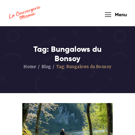
conciergerie
Menu
mosane
Tag: Bungalows du
Bonsoy
HOUSEKEEPER COMPANY
Home
Blog
Tag: Bungalows du Bonsoy
Accueil
Nos
Formules
Prestations
de service
Blog