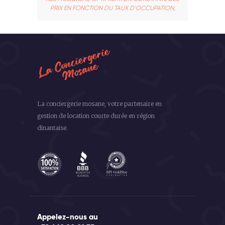
PRIX EN FONCTION DU TAUX D’OCCUPATION,
La conciergerie mosane, votre partenaire en
gestion de location courte durée en région
dinantaise.
Appelez-nous au