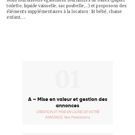
Nous fournissons également fournitures de bases (papier
toilette, liquide vaisselle, sac poubelle,...) et proposons des
éléments supplémentaires à la location : lit bébé, chaise
enfant, ...
01
A – Mise en valeur et gestion des
annonces
CREATION ET MISE EN LIGNE DE VOTRE
ANNONCE,
Nos Prestations,