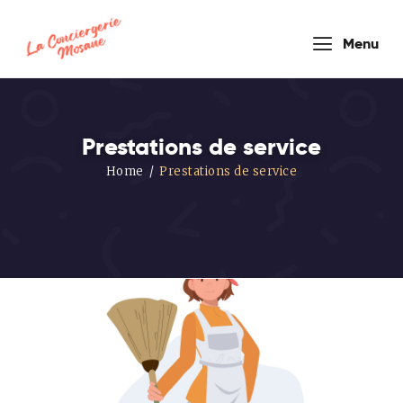
conciergerie
Menu
mosane
Prestations de service
Home
Prestations de service
HOUSEKEEPER COMPANY
Accueil
Nos
Formules
Prestations
de service
Blog