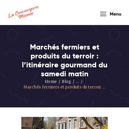
conciergerie
Menu
mosane
Marchés fermiers et
produits du terroir :
HOUSEKEEPER COMPANY
l’itinéraire gourmand du
samedi matin
Accueil
Home
Blog
...
Nos
Marchés fermiers et produits du terroir ...
Formules
Prestations
de service
Blog