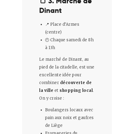
🍞 3. Marché de
Dinant
📍 Place d’Armes
(centre)
🕘 Chaque samedi de 8h
à 13h
Le marché de Dinant, au
pied de la citadelle, est une
excellente idée pour
combiner
découverte de
la ville
et
shopping local
.
On y croise :
Boulangers locaux avec
pain aux noix et gaufres
de Liège
Fromageries du