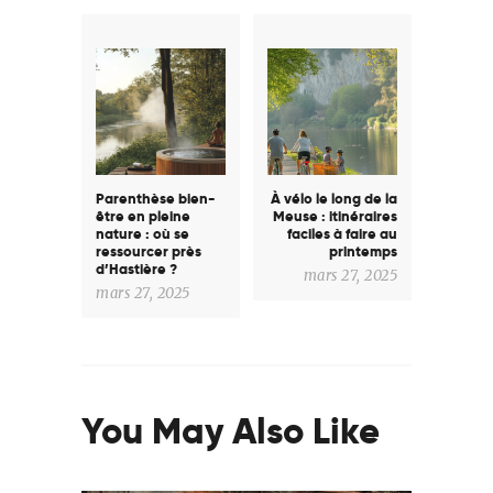
Navigation
de
l’article
Previous post:
Next post:
Parenthèse bien-
À vélo le long de la
être en pleine
Meuse : itinéraires
nature : où se
faciles à faire au
ressourcer près
printemps
d’Hastière ?
mars 27, 2025
mars 27, 2025
You May Also Like