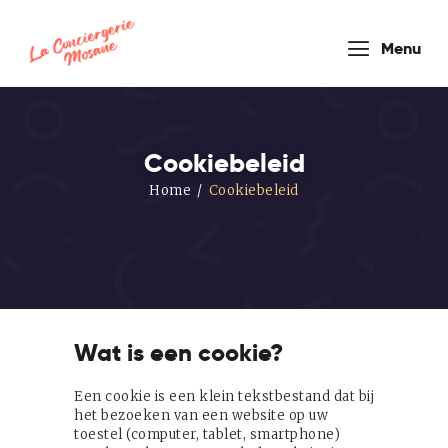
conciergerie
Menu
mosane
Cookiebeleid
Home
Cookiebeleid
HOUSEKEEPER COMPANY
Thuis
Onze
Formules
Wat is een cookie?
Diensten
Bloggen
Een cookie is een klein tekstbestand dat bij
het bezoeken van een website op uw
Contact
toestel (computer, tablet, smartphone)