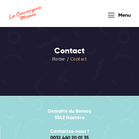
conciergerie
Menu
mosane
Contact
Home
Contact
HOUSEKEEPER COMPANY
Accueil
Nos
Formules
Prestations
Domaine du Bonsoy
5542 Hastière
de service
Blog
Contactez-nous !
0032 460 20 01 35